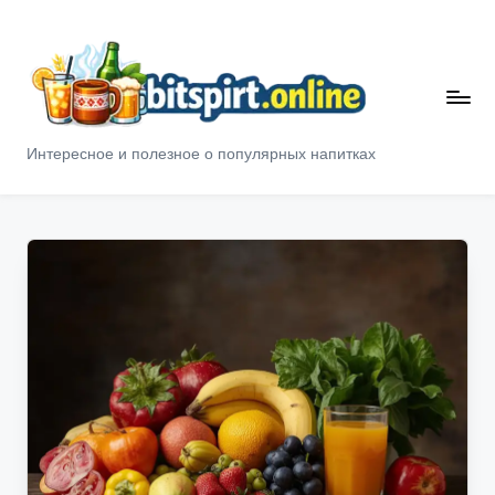
Перейти
к
содержимому
B
Интересное и полезное о популярных напитках
it
S
p
ir
t